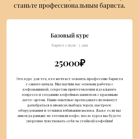
станьте профессиональным бариста.
Базовый курс
Барист с нуля / 3 дня
25000₽
Это курс для тех, кто мечтает освоить профессию бариста
с самого начала. Мы научим вас основам работы с
кофемашиной, секретам приготовления идеального
эспрессо и созданию кофейных напитков с красивым
латте-артом. Наши опытные преподаватели помогут
разобраться в нюансах выбора зерен, настроек
оборудования и техники взбивания молока. Даже если вы
никогда раньше не готовили кофе, после курса вы будете
уверенно чувствовать себя за стойкой кофейни!